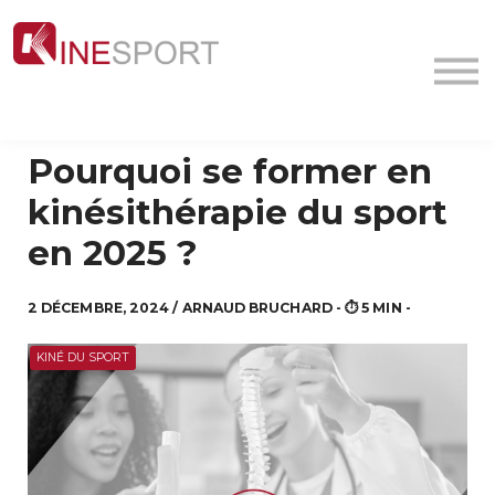
Conf/Webinars
La société
Contact
MyFormation
Pourquoi se former en
Académie
kinésithérapie du sport
en 2025 ?
2 DÉCEMBRE, 2024 / ARNAUD BRUCHARD - ⏱️ 5 MIN -
KINÉ DU SPORT