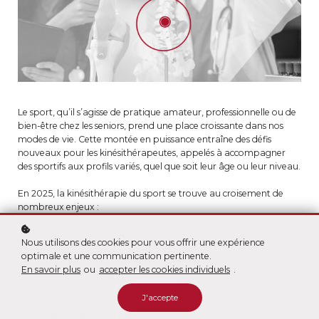
Le sport, qu’il s’agisse de pratique amateur, professionnelle ou de
bien-être chez les seniors, prend une place croissante dans nos
modes de vie. Cette montée en puissance entraîne des défis
nouveaux pour les kinésithérapeutes, appelés à accompagner
des sportifs aux profils variés, quel que soit leur âge ou leur niveau.
En 2025, la kinésithérapie du sport se trouve au croisement de
nombreux enjeux :
Diversité des publics :
Enfants, adultes actifs, sportifs de
Nous utilisons des cookies pour vous offrir une expérience
haut niveau et seniors engagés dans une démarche de santé
optimale et une communication pertinente.
globale nécessitent des approches adaptées.
En savoir plus
ou
accepter les cookies individuels
.
Prévention et optimisation :
La prévention des blessures et
l’amélioration des performances physiques deviennent des
J'accepte
priorités essentielles.
Technologies en plein essor :
Les outils modernes comme