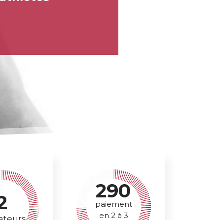
290
2
paiement
en 2 à 3
ateurs