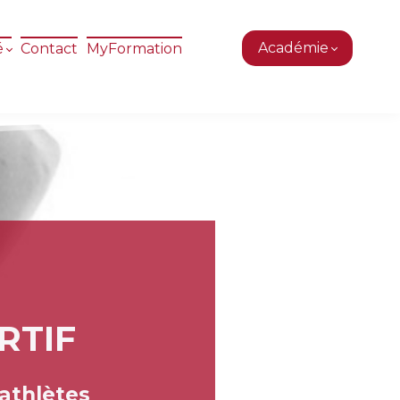
Académie
é
Contact
MyFormation
RTIF
 athlètes