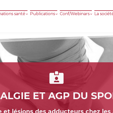
ations santé
Publications
Conf/Webinars
La sociét
ALGIE ET AGP DU SPO
 et lésions des adducteurs chez les