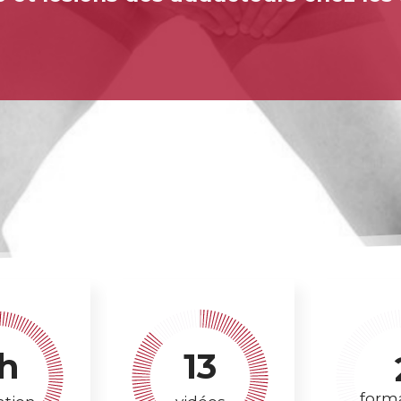
h
13
form