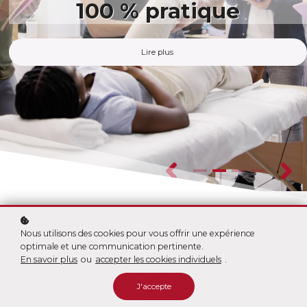
EN KINÉ DU
SPORT
100 % pratique
PREUVES
Lire plus
Lire plus
Lire plus
Lire plus
Nous utilisons des cookies pour vous offrir une expérience
optimale et une communication pertinente.
En savoir plus
ou
accepter les cookies individuels
.
J'accepte