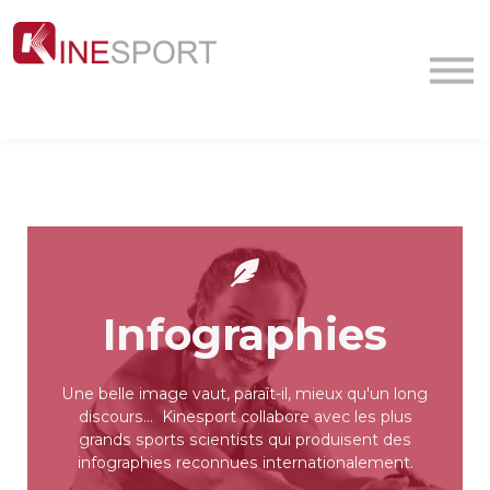
Conf/Webinars
La société
Contact
MyFormation
Académie
Infographies
Une belle image vaut, paraît-il, mieux qu'un long
discours... Kinesport collabore avec les plus
grands sports scientists qui produisent des
infographies reconnues internationalement.