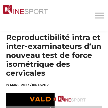
Conf/Webinars
La société
Contact
MyFormation
Reproductibilité intra et
Académie
inter-examinateurs d’un
nouveau test de force
isométrique des
cervicales
17 MARS, 2023 / KINESPORT