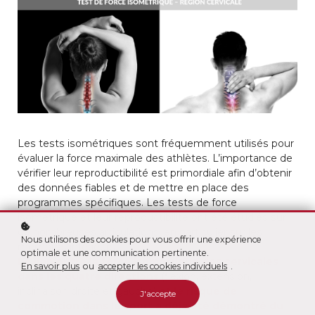
Les tests isométriques sont fréquemment utilisés pour
évaluer la force maximale des athlètes. L’importance de
vérifier leur reproductibilité est primordiale afin d’obtenir
des données fiables et de mettre en place des
programmes spécifiques. Les tests de force
isométrique et leur reproductibilité ont été étudiés sur
de nombreuses articulations, en particulier sur les
Nous utilisons des cookies pour vous offrir une expérience
membres inférieurs.
optimale et une communication pertinente.
Le lien entre la force isométrique des cervicales
En savoir plus
ou
accepter les cookies individuels
.
dans les quatre directions
(flexion, extension,
inclinaison droite et gauche)
et le risque de
J'accepte
commotion dans le sport a déjà été démontré du