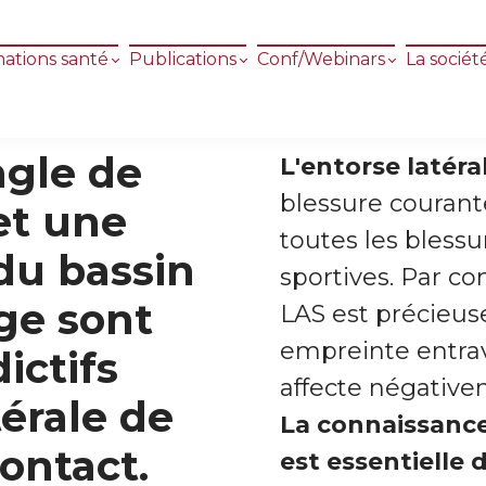
ations santé
Publications
Conf/Webinars
La sociét
ngle de
L'entorse latéra
blessure courant
et une
toutes les blessu
 du bassin
sportives. Par co
age sont
LAS est précieuse
empreinte entrava
ictifs
affecte négativem
térale de
La connaissanc
contact.
est essentielle 