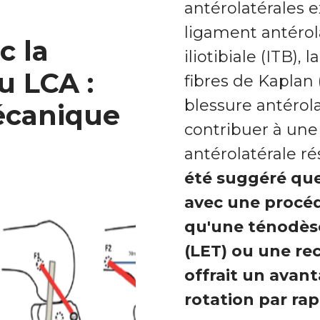
antérolatérales ex
ligament antérola
c la
iliotibiale (ITB),
u LCA :
fibres de Kaplan
blessure antérola
écanique
contribuer à une 
antérolatérale ré
été suggéré qu
avec une procéd
qu'une ténodèse 
(LET) ou une re
offrait un avant
rotation par ra