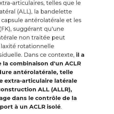
tra-articulaires, telles que le
téral (ALL), la bandelette
 la capsule antérolatérale et les
 (FK), suggérant qu'une
térale non traitée peut
laxité rotationnelle
siduelle. Dans ce contexte,
il a
e la combinaison d'un ACLR
ure antérolatérale, telle
extra-articulaire latérale
construction ALL (ALLR),
age dans le contrôle de la
pport à un ACLR isolé
.