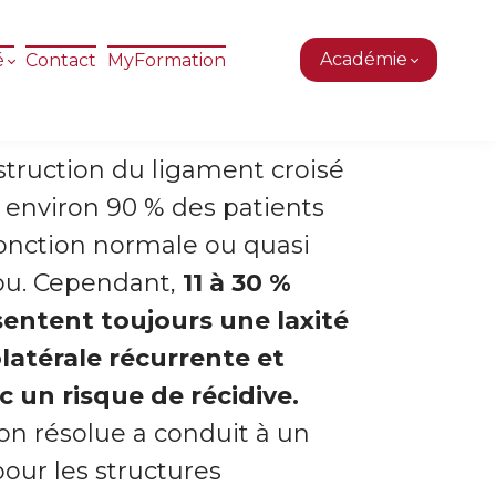
Académie
é
Contact
MyFormation
truction du ligament croisé
, environ 90 % des patients
onction normale ou quasi
ou. Cependant,
11 à 30 %
sentent toujours une laxité
latérale récurrente et
c un risque de récidive.
on résolue a conduit à un
pour les structures