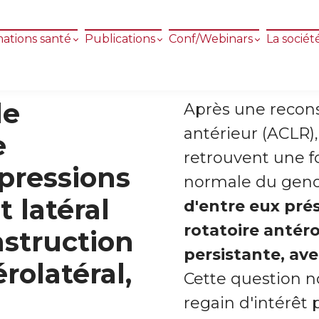
ations santé
Publications
Conf/Webinars
La sociét
de
Après une recons
antérieur (ACLR)
e
retrouvent une f
pressions
normale du gen
 latéral
d'entre eux pré
rotatoire antéro
nstruction
persistante, ave
rolatéral,
Cette question n
regain d'intérêt 