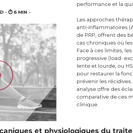
performance et la qual
- ⏱️ 6 MIN -
Les approches thérape
anti-inflammatoires (A
de PRP, offrent des bé
cas chroniques où le
Face à ces limites, le
progressive (load- ex
lente et lourde, ou 
pour restaurer la fonc
prévenir les récidive
analyse offre des éclai
comparative de ces mo
clinique.
niques et physiologiques du trait