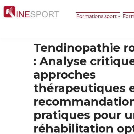
Formations sport
Form
Tendinopathie r
: Analyse critiqu
approches
thérapeutiques 
recommandatio
pratiques pour 
réhabilitation o