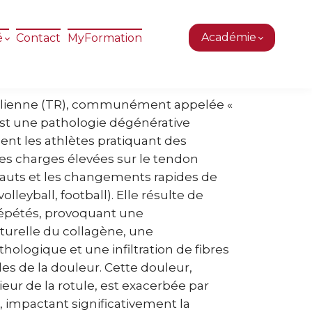
Académie
é
Contact
MyFormation
tulienne (TR), communément appelée «
est une pathologie dégénérative
nt les athlètes pratiquant des
des charges élevées sur le tendon
sauts et les changements rapides de
olleyball, football). Elle résulte de
épétés, provoquant une
turelle du collagène, une
hologique et une infiltration de fibres
s de la douleur. Cette douleur,
rieur de la rotule, est exacerbée par
 impactant significativement la