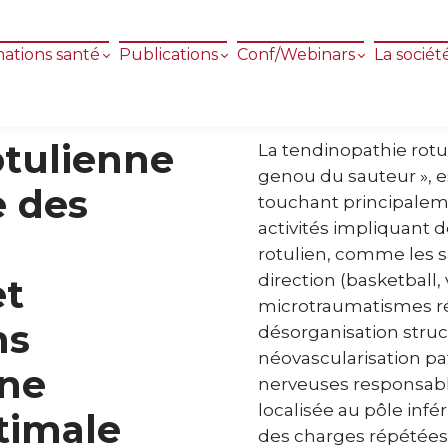
ations santé
Publications
Conf/Webinars
La sociét
otulienne
La tendinopathie ro
genou du sauteur », 
e des
touchant principaleme
activités impliquant 
rotulien, comme les 
direction (basketball, v
et
microtraumatismes r
ns
désorganisation struc
néovascularisation pat
une
nerveuses responsable
localisée au pôle infé
ptimale
des charges répétées,