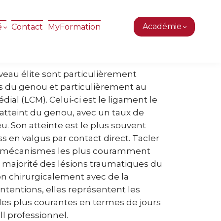
Académie
é
Contact
MyFormation
iveau élite sont particulièrement
s du genou et particulièrement au
dial (LCM). Celui-ci est le ligament le
teint du genou, avec un taux de
u. Son atteinte est le plus souvent
s en valgus par contact direct. Tacler
les mécanismes les plus couramment
a majorité des lésions traumatiques du
on chirurgicalement avec de la
ntentions, elles représentent les
les plus courantes en termes de jours
ll professionnel.