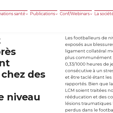
ations santé
Publications
Conf/Webinars
La sociét
t
Les footballeurs de n
exposés aux blessure
rès
ligament collatéral mé
plus communément at
nt
0,33/1000 heures de je
consécutive à un stres
l chez des
et être taclé étant 
rapportés. Bien que l
LCM soient traitées n
e niveau
rééducation et des co
lésions traumatiques 
perdus dans le footba