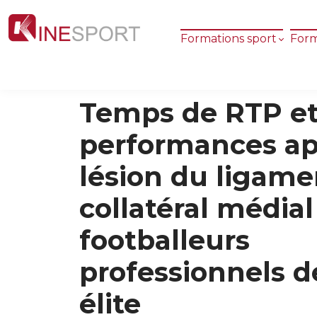
Formations sport
Form
Temps de RTP e
performances ap
lésion du ligame
collatéral média
footballeurs
professionnels d
élite