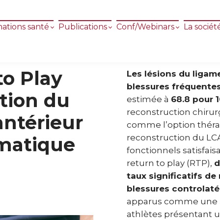
ations santé
Publications
Conf/Webinars
La sociét
to Play
Les lésions du ligam
blessures fréquente
tion du
estimée à
68.8 pour 
reconstruction chiru
antérieur
comme l’option théra
reconstruction du LCA
matique
fonctionnels satisfais
return to play (RTP),
d
taux significatifs de
blessures controlaté
apparus comme une mo
athlètes présentant u