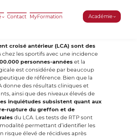
Académie
é
Contact
MyFormation
ent croisé antérieur (LCA) sont des
s
chez les sportifs avec une incidence
100.000 personnes-années
et la
rgicale est considérée par beaucoup
peutique de référence. Bien que la
 donne des résultats cliniques et
ants, ainsi que des niveaux élevés de
es inquiétudes subsistent quant aux
 re-rupture du greffon et de
rales
du LCA. Les tests de RTP sont
dalité permettant d’identifier les
n risque élevé de récidives après