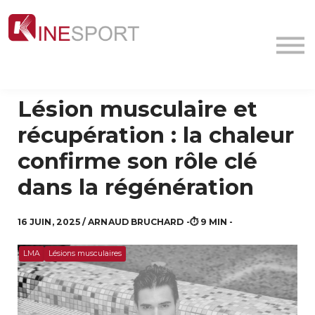
Conf/Webinars
La société
Contact
MyFormation
Lésion musculaire et
Académie
récupération : la chaleur
confirme son rôle clé
dans la régénération
16 JUIN, 2025 / ARNAUD BRUCHARD -⏱️ 9 MIN -
LMA
Lésions musculaires