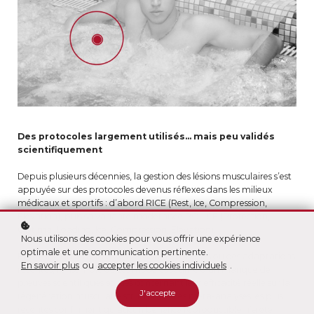
Des protocoles largement utilisés… mais peu validés
scientifiquement
Depuis plusieurs décennies, la gestion des lésions musculaires s’est
appuyée sur des protocoles devenus réflexes dans les milieux
médicaux et sportifs : d’abord RICE (Rest, Ice, Compression,
Elevation), puis sa variante modernisée POLICE (Protection,
Optimal Loading, Ice, Compression, Elevation).
Nous utilisons des cookies pour vous offrir une expérience
optimale et une communication pertinente.
Pourtant, qu’il s’agisse des versions historiques ou des adaptations
En savoir plus
ou
accepter les cookies individuels
.
récentes, l’ensemble de ces modèles souffre d’un manque de
preuves scientifiques solides concernant leur efficacité réelle sur la
J'accepte
régénération musculaire structurale. Les méta-analyses les plus
récentes confirment qu’aucun bénéfice reproductible n’a été