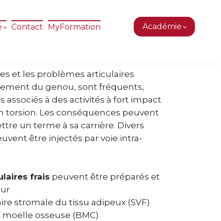
Académie
é
Contact
MyFormation
es et les problèmes articulaires
alement du genou, sont fréquents,
s associés à des activités à fort impact
en torsion. Les conséquences peuvent
tre un terme à sa carrière. Divers
uvent être injectés par voie intra-
laires frais
peuvent être préparés et
our
laire stromale du tissu adipeux (SVF)
 moelle osseuse (BMC)