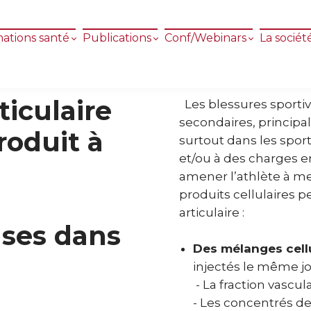
ations santé
Publications
Conf/Webinars
La sociét
ticulaire
Les blessures sportiv
secondaires, princip
roduit à
surtout dans les sport
et/ou à des charges 
amener l’athlète à met
produits cellulaires pe
articulaire :
ses dans
Des mélanges cellu
injectés le même j
- La fraction vascu
- Les concentrés de