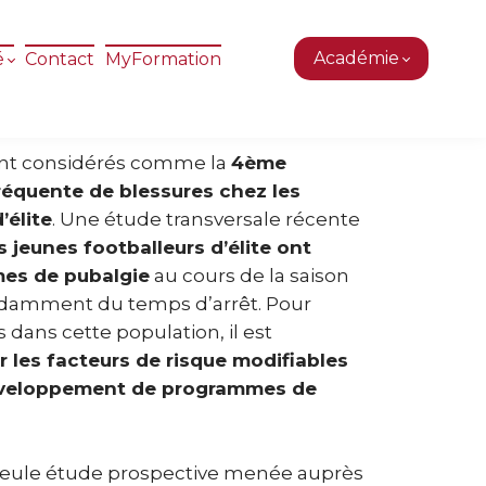
Académie
é
Contact
MyFormation
sont considérés comme la
4ème
fréquente de blessures chez les
’élite
. Une étude transversale récente
 jeunes footballeurs d’élite ont
es de pubalgie
au cours de la saison
damment du temps d’arrêt. Pour
 dans cette population, il est
er les facteurs de risque modifiables
veloppement de programmes de
a seule étude prospective menée auprès