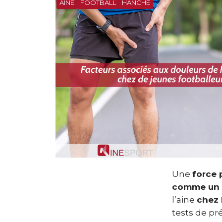
AINE
FOOTBALL
HANCHE
Une
force 
comme un f
l’aine
chez 
tests de pré