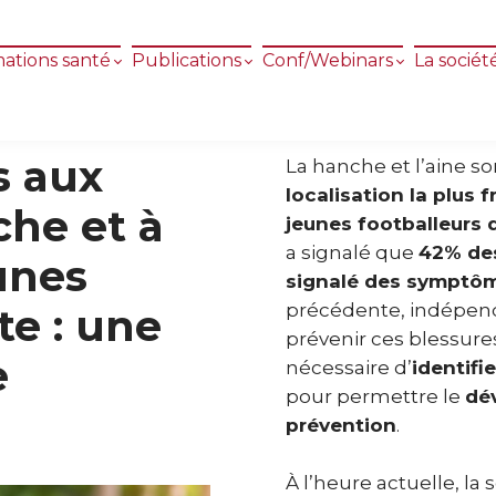
ations santé
Publications
Conf/Webinars
La sociét
s aux
La hanche et l’aine 
localisation la plus 
che et à
jeunes footballeurs d
a signalé que
42% des
unes
signalé des symptôm
précédente, indépen
te : une
prévenir ces blessures
e
nécessaire d’
identifi
pour permettre le
dé
prévention
.
À l’heure actuelle, l