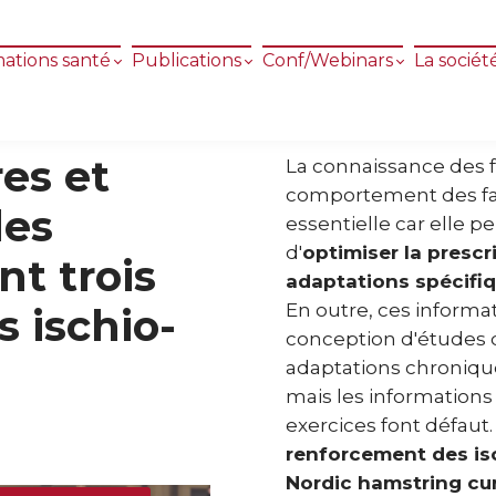
ations santé
Publications
Conf/Webinars
La sociét
es et
La connaissance des 
comportement des fas
es
essentielle car elle 
d'
optimiser la prescr
nt trois
adaptations spécifiq
En outre, ces informa
s ischio-
conception d'études d
adaptations chronique
mais les informations 
exercices font défaut
renforcement des is
Nordic hamstring cur