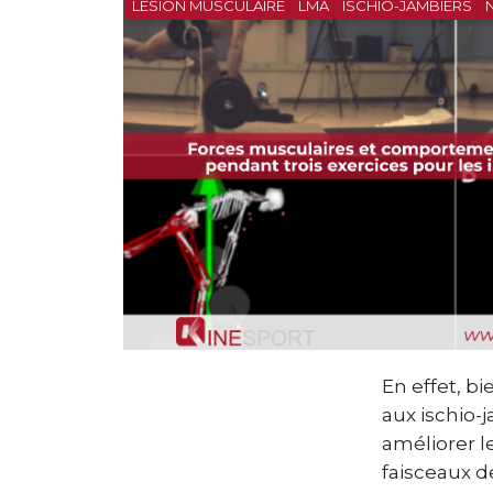
LÉSION MUSCULAIRE
LMA
ISCHIO-JAMBIERS
En effet, b
aux ischio-
améliorer l
faisceaux d