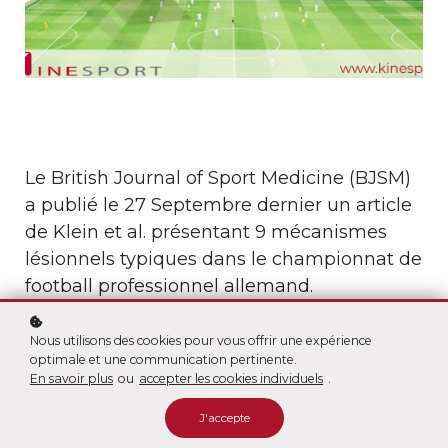
Le British Journal of Sport Medicine (BJSM)
a publié le 27 Septembre dernier un article
de Klein et al. présentant 9 mécanismes
lésionnels typiques dans le championnat de
football professionnel allemand.
Cet article vous est traduit et synthétisé :
Pour prévenir les blessures, une description
Nous utilisons des cookies pour vous offrir une expérience
optimale et une communication pertinente.
précise du mécanisme lésionnel peut être
En savoir plus
ou
accepter les cookies individuels
.
utile. Ainsi, le but de cette étude était
d'analyser par vidéo les blessures modérées
J'accepte
et graves survenues en Bundesliga