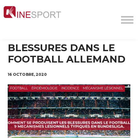
Conf/Webinars
La société
Contact
MyFormation
BLESSURES DANS LE
Académie
FOOTBALL ALLEMAND
16 OCTOBRE, 2020
FOOTBALL
ÉPIDÉMIOLOGIE
INCIDENCE
MÉCANISME LÉSIONNEL