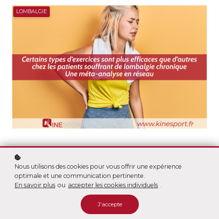
LOMBALGIE
L’exercice est une approche de traitement
courante pour la lombalgie chronique
,
Nous utilisons des cookies pour vous offrir une expérience
recommandée par les guidelines de pratique clinique
optimale et une communication pertinente.
comme un traitement de première intention.
En savoir plus
ou
accepter les cookies individuels
.
Cependant, il existe des preuves limitées pour
soutenir l’utilisation d’un type d’exercice plutôt
J'accepte
qu’un autre
.