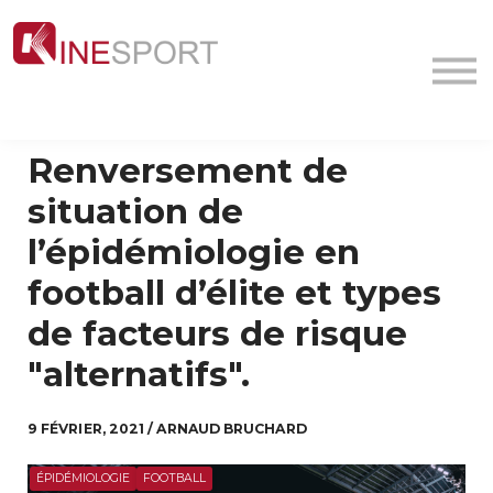
Conf/Webinars
La société
Contact
MyFormation
Renversement de
Académie
situation de
l’épidémiologie en
football d’élite et types
de facteurs de risque
"alternatifs".
9 FÉVRIER, 2021 / ARNAUD BRUCHARD
ÉPIDÉMIOLOGIE
FOOTBALL