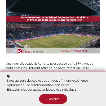
Une nouvelle étude de cohorte prospective de l’UEFA vient de
sortir et ces résultats ont attiré toute notre attention. En 1999,
l'UEFA a lancé un projet de recherche visant à suivre les taux de
blessures, leur gravité et les schémas de blessures dans le temps,
Nous utilisons des cookies pour vous offrir une expérience
afin d’en avoir une meilleure connaissance afin de tenter d’agir et
optimale et une communication pertinente.
de réduire le nombre et la gravité des blessures. Une étude de
En savoir plus
ou
accepter les cookies individuels
.
surveillance des blessures a donc été lancée en 2001. Cette étude,
intitulée
"Elite Club Injury Study" (ECIS)
, a jusqu'à présent
J'accepte
impliqué 69 équipes européennes de haut niveau de 20 pays
européens différents sur 18 saisons. La physiologie du football a