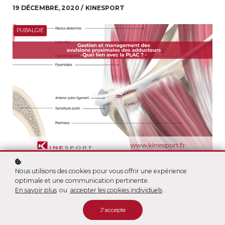
19 DÉCEMBRE, 2020 / KINESPORT
PUBALGIE
Nous utilisons des cookies pour vous offrir une expérience
En 2017, nous avions communiqué sur la
optimale et une communication pertinente.
publication de Schilders et al. dans Knee
En savoir plus
ou
accepter les cookies individuels
.
Surgery Sports Traumatology Arthroscopy
J'accepte
sur le nouveau concept anatomique de la