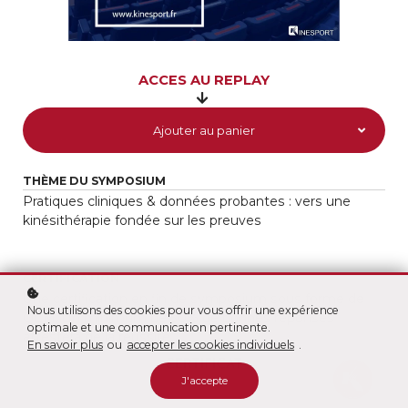
ACCES AU REPLAY
Ajouter au panier
THÈME DU SYMPOSIUM
Pratiques cliniques & données probantes :
vers une
kinésithérapie fondée sur les preuves
CERTIFICATION
Une certification en fin de symposium sous forme de
Nous utilisons des cookies pour vous offrir une expérience
QCM. Un minimum de 50% de bonnes réponses
optimale et une communication pertinente.
attestera de la réussite.
En savoir plus
ou
accepter les cookies individuels
.
J'accepte