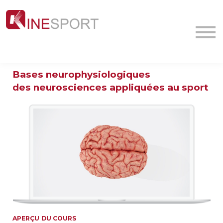
Conf/Webinars
La société
Contact
MyFormation
Bases neurophysiologiques
Académie
des neurosciences
appliquées au sport
APERÇU DU COURS