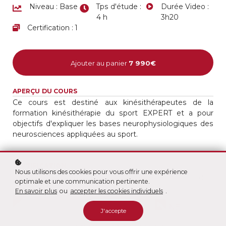
Niveau : Base
Tps d'étude :
Durée Video :
4 h
3h20
Certification : 1
Ajouter au panier
7 990€
APERÇU DU COURS
Ce cours est destiné aux kinésithérapeutes de la
formation kinésithérapie du sport EXPERT et a pour
objectifs d'expliquer les bases neurophysiologiques des
neurosciences appliquées au sport.
CERTIFICATION
Nous utilisons des cookies pour vous offrir une expérience
Pour accéder à l'examen pratique, cette certification doit
optimale et une communication pertinente.
être obtenue.
En savoir plus
ou
accepter les cookies individuels
.
J'accepte