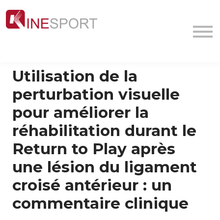
Conf/Webinars
La société
Contact
MyFormation
Utilisation de la
Académie
perturbation visuelle
pour améliorer la
réhabilitation durant le
Return to Play après
une lésion du ligament
croisé antérieur : un
commentaire clinique