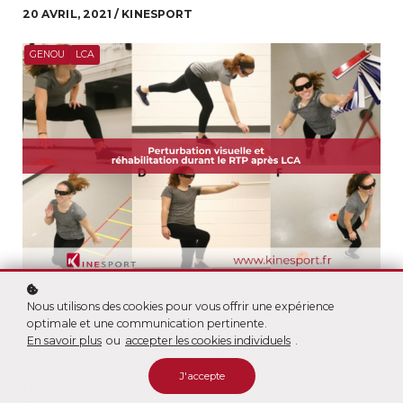
20 AVRIL, 2021 / KINESPORT
GENOU
LCA
Nous utilisons des cookies pour vous offrir une expérience
Les ruptures du ligament croisé antérieur
optimale et une communication pertinente.
(LCA) sont des lésions traumatiques
En savoir plus
ou
accepter les cookies individuels
.
fréquentes du genou. Les conséquences
J'accepte
neuromusculaires de cette blessure ne se