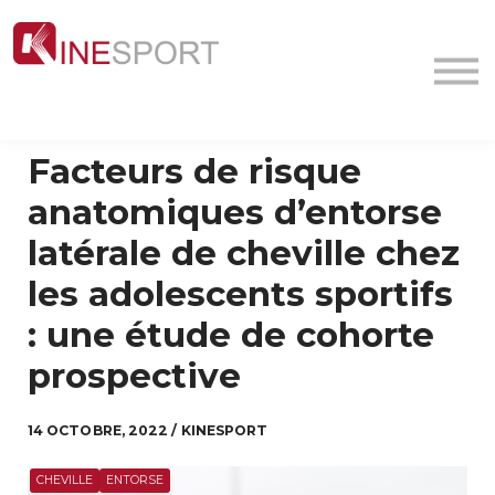
Conf/Webinars
La société
Contact
MyFormation
Facteurs de risque
Académie
anatomiques d’entorse
latérale de cheville chez
les adolescents sportifs
: une étude de cohorte
prospective
14 OCTOBRE, 2022 / KINESPORT
CHEVILLE
ENTORSE