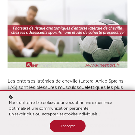
Les entorses latérales de cheville (Lateral Ankle Sprains -
LAS) sont les blessures musculosquelettiques les plus
fréquentes, représentant environ
10 à 30% de toutes
les blessures sportives
. Elles peuvent avoir des
Nous utilisons des cookies pour vous offrir une expérience
conséquences importantes pour le sportif blessé en
optimale et une communication pertinente.
termes de coût de traitement et de temps d’arrêt
En savoir plus
ou
accepter les cookies individuels
.
sportif. Cette blessure est généralement vue comme
transitoire mais elle peut entraîner des
symptômes à
J'accepte
long terme
qui conduisent à
une instabilité