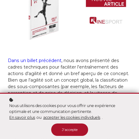
Dans un billet précédent
, nous avons présenté des
cadres techniques pour faciliter l'entraînement des
actions d'agilité et donné un bref aperçu de ce concept.
Bien que l'agilité soit un concept global, la classification
des sous-composantes (par exemple, les facteurs de
perception et de prise de décision, et la vitesse de
changement de direction) nous permet de décomposer
Nous utilisons des cookies pour vous offrir une expérience
et d'isoler les exigences cognitives, biomécaniques,
optimale et une communication pertinente.
techniques et physiques spécifiques de chaque tâche,
En savoir plus
ou
accepter les cookies individuels
.
ce qui permet une application plus précise de méthodes
d'entraînement ciblées. En ce qui concerne la
J'accepte
composante physique, les praticiens peuvent utiliser
une grande variété de méthodes d'entraînement visant