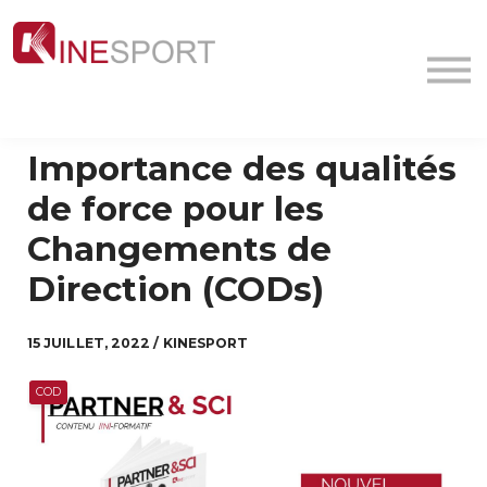
Conf/Webinars
La société
Contact
MyFormation
Importance des qualités
Académie
de force pour les
Changements de
Direction (CODs)
15 JUILLET, 2022 / KINESPORT
COD