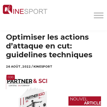
Conf/Webinars
La société
Contact
MyFormation
Optimiser les actions
Académie
d’attaque en cut:
guidelines techniques
26 AOÛT, 2022 / KINESPORT
COD