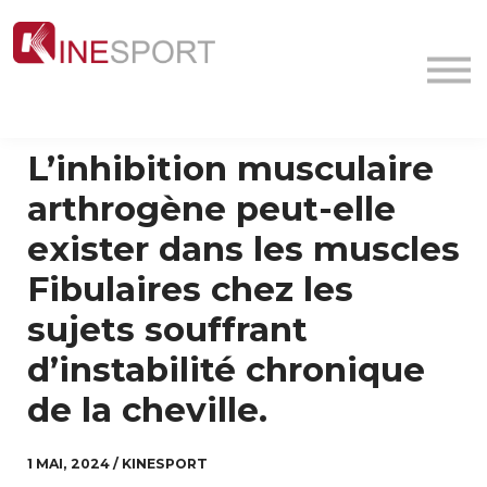
Conf/Webinars
La société
Contact
MyFormation
L’inhibition musculaire
Académie
arthrogène peut-elle
exister dans les muscles
Fibulaires chez les
sujets souffrant
d’instabilité chronique
de la cheville.
1 MAI, 2024 / KINESPORT