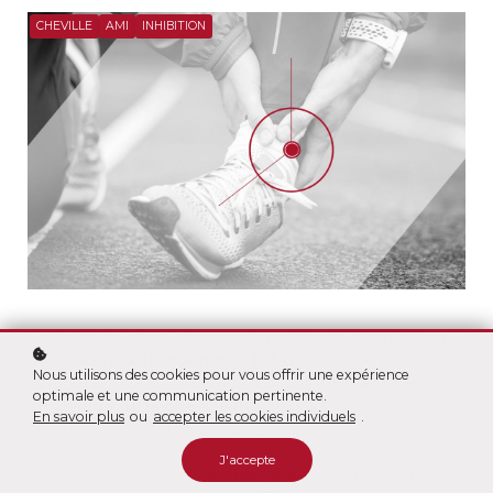
CHEVILLE
AMI
INHIBITION
Cette étude vise à observer
la présence d’inhibition
musculaire arthrogénique (IMA)
dans les muscles
Nous utilisons des cookies pour vous offrir une expérience
péroniers chez les patients souffrant d’
instabilité
optimale et une communication pertinente.
chronique de la cheville (ICA)
par la technique des
En savoir plus
ou
accepter les cookies individuels
.
stimulations (bursts) surimposées.
J'accepte
Les ratios d’activation centrale (RAC) ont été comparés