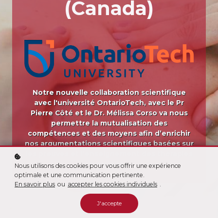
(Canada)
Notre nouvelle collaboration scientifique
avec l'université OntarioTech, avec le Pr
Pierre Côté et le Dr. Mélissa Corso va nous
permettre la mutualisation des
compétences et des moyens afin d’enrichir
nos argumentations scientifiques basées sur
les preuves et l'enseignement des thérapies
manuelles.
Nous utilisons des cookies pour vous offrir une expérience
optimale et une communication pertinente.
En savoir plus
ou
accepter les cookies individuels
.
J'accepte