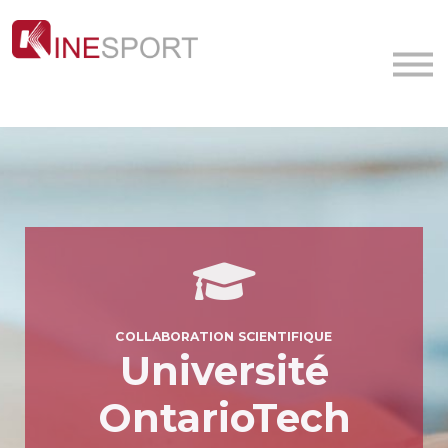
Conf/Webinars
La société
Contact
MyFormation
Académie
COLLABORATION SCIENTIFIQUE
Université
OntarioTech