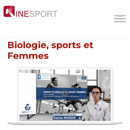
Conf/Webinars
La société
Contact
MyFormation
Biologie, sports et
Académie
Femmes