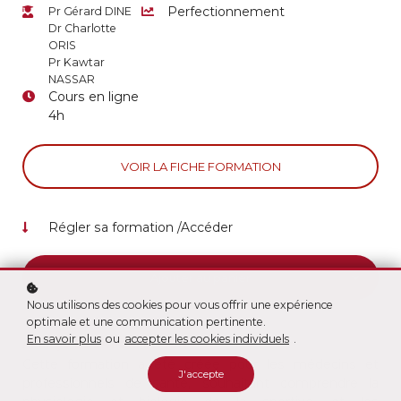
Pr Gérard DINE
Perfectionnement
Dr Charlotte
ORIS
Pr Kawtar
NASSAR
Cours en ligne
4h
VOIR LA FICHE FORMATION
Régler sa formation /Accéder
Ajouter au panier
Nous utilisons des cookies pour vous offrir une expérience
optimale et une communication pertinente.
En savoir plus
ou
accepter les cookies individuels
.
APERÇU DE LA FORMATION
Cette formation a été créée pour les médecins et
J'accepte
professionnels de santé, souhaitant comprendre la