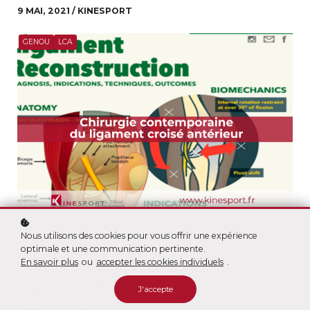
9 MAI, 2021 / KINESPORT
GENOU
LCA
Nous utilisons des cookies pour vous offrir une expérience
Depuis plusieurs années, nous portons une attention
optimale et une communication pertinente.
particulière sur les publications concernant la chirurgie
En savoir plus
ou
accepter les cookies individuels
.
du LCA. Récemment, de nombreux auteurs ont porté
leur recherche
sur les plasties extra articulaires
J'accepte
antérolatérales bien connues en France dans les
années 80, mais abandonnées en raison des