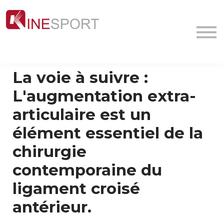
Conf/Webinars
La société
Contact
MyFormation
La voie à suivre :
Académie
L'augmentation extra-
articulaire est un
élément essentiel de la
chirurgie
contemporaine du
ligament croisé
antérieur.