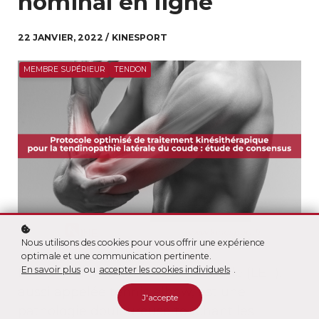
nominal en ligne
22 JANVIER, 2022 / KINESPORT
MEMBRE SUPÉRIEUR
TENDON
Nous utilisons des cookies pour vous offrir une expérience
optimale et une communication pertinente.
En savoir plus
ou
accepter les cookies individuels
.
La tendinopathie latérale du coude (LET),
aussi appelée tennis elbow, est une
J'accepte
pathologie douloureuse touchant les