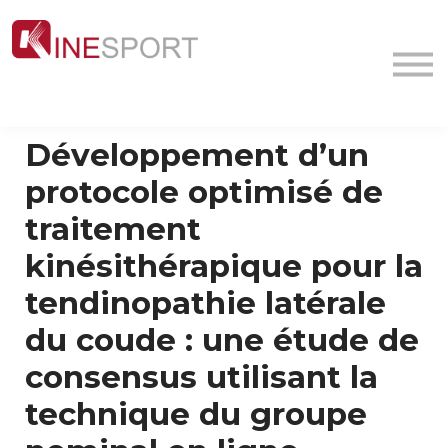
Conf/Webinars
La société
Contact
MyFormation
Développement d’un
Académie
protocole optimisé de
traitement
kinésithérapique pour la
tendinopathie latérale
du coude : une étude de
consensus utilisant la
technique du groupe